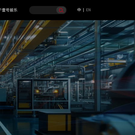
中
EN
于壹号娱乐